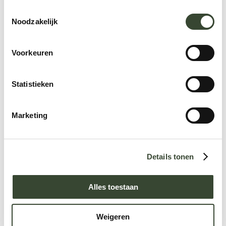
T
Noodzakelijk
o
e
s
Voorkeuren
t
e
m
Statistieken
m
i
Marketing
n
g
s
Details tonen
s
e
l
Alles toestaan
e
c
Weigeren
t