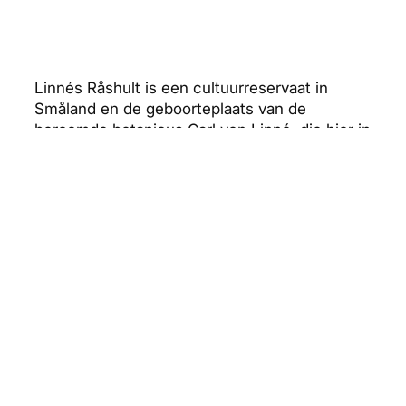
Linnés Råshult is een cultuurreservaat in
Småland en de geboorteplaats van de
beroemde botanicus Carl von Linné, die hier in
1707 werd geboren. Het reservaat beslaat
ongeveer 58 hectare en bestaat uit
boerderijen, akkers, weiden en bossen die
samen het Smålandse cultuurlandschap van
de 18e eeuw laten zien. Aan de oever van het
meer Såganässjön zie je hoe natuur en
landbouw tijdens Linnés jeugd nauw met
elkaar verweven waren. De gebouwen en het
landschap zijn zorgvuldig gerestaureerd,
waardoor je een goed beeld krijgt van het
leven op een pastorie in die tijd. Wandel over
de paden, door de weiden en velden, ontdek
historische teeltmethoden en traditionele