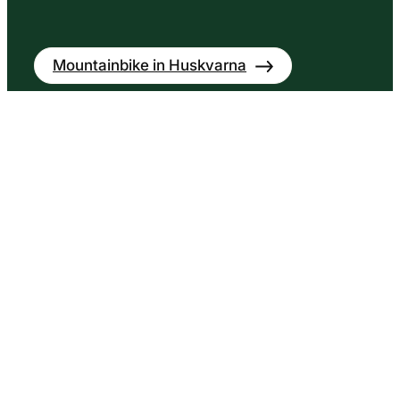
Mountainbike in Huskvarna
Öland
Öland biedt fantastische fietsroutes aan voor
alle soorten fietsers. Van uitdagende
mountainbikeroutes in weelderige bossen tot
de schilderachtige Ölandsroute. Öland is
perfect om te fietsen – neem…
Lees verder +