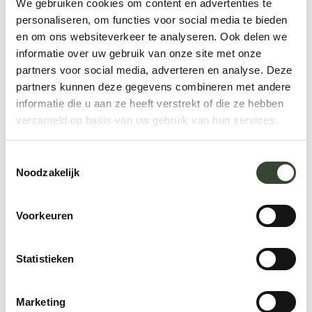
We gebruiken cookies om content en advertenties te
personaliseren, om functies voor social media te bieden
en om ons websiteverkeer te analyseren. Ook delen we
informatie over uw gebruik van onze site met onze
partners voor social media, adverteren en analyse. Deze
partners kunnen deze gegevens combineren met andere
informatie die u aan ze heeft verstrekt of die ze hebben
verzameld op basis van uw gebruik van hun services.
T
Noodzakelijk
o
e
s
Voorkeuren
t
e
m
Statistieken
m
i
Marketing
n