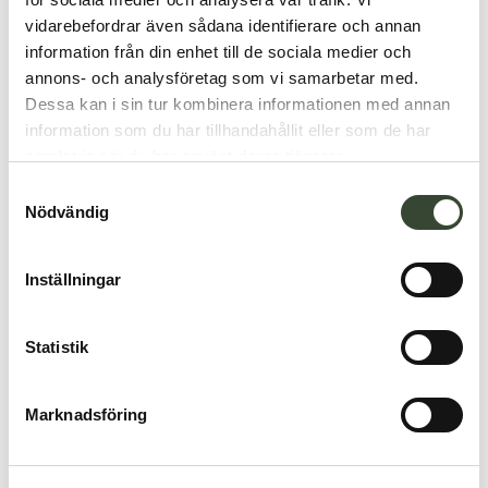
vidarebefordrar även sådana identifierare och annan
information från din enhet till de sociala medier och
annons- och analysföretag som vi samarbetar med.
Dessa kan i sin tur kombinera informationen med annan
information som du har tillhandahållit eller som de har
samlat in när du har använt deras tjänster.
S
Nödvändig
a
m
t
Inställningar
y
c
k
Statistik
e
s
Marknadsföring
v
a
l