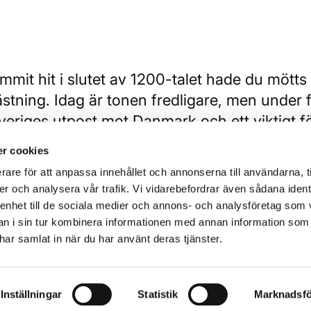
mit hit i slutet av 1200-talet hade du mötts
stning. Idag är tonen fredligare, men under f
Sveriges utpost mot Danmark och ett viktigt f
n har Sveriges gräns försvarats under hundra
r cookies
rare för att anpassa innehållet och annonserna till användarna, t
er och analysera vår trafik. Vi vidarebefordrar även sådana ident
 enhet till de sociala medier och annons- och analysföretag som 
 i sin tur kombinera informationen med annan information som
e har samlat in när du har använt deras tjänster.
ringar
Inställningar
Statistik
Marknadsfö
t på ständiga