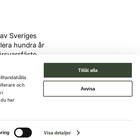
 av Sveriges
lera hundra år
örsvarsfäste.
tals år.
Tillåt alla
illhandahålla
ifierare och
Avvisa
vi
 du har
ring
Visa detaljer