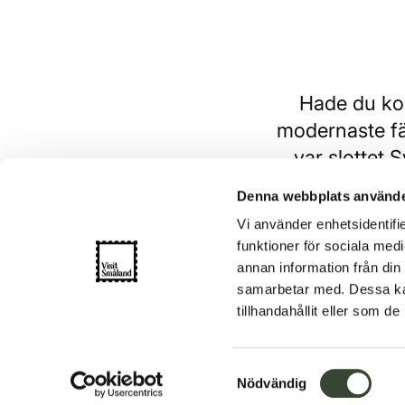
Hade du kom
modernaste fä
var slottet 
Härifrå
Denna webbplats använde
Vi använder enhetsidentifie
funktioner för sociala medi
annan information från din
samarbetar med. Dessa kan
tillhandahållit eller som d
Genom 800 år av föränd
S
Nödvändig
a
Genom slottets 800 år har historien bjudi