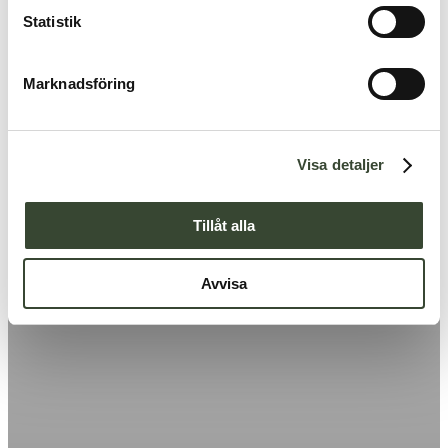
k
Statistik
e
s
Marknadsföring
v
a
l
Visa detaljer
Tillåt alla
Avvisa