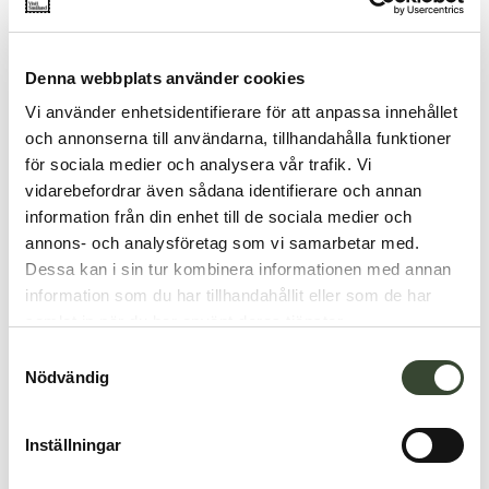
Denna webbplats använder cookies
Vi använder enhetsidentifierare för att anpassa innehållet
och annonserna till användarna, tillhandahålla funktioner
för sociala medier och analysera vår trafik. Vi
vidarebefordrar även sådana identifierare och annan
information från din enhet till de sociala medier och
annons- och analysföretag som vi samarbetar med.
Dessa kan i sin tur kombinera informationen med annan
information som du har tillhandahållit eller som de har
samlat in när du har använt deras tjänster.
S
Nödvändig
a
m
t
Inställningar
y
c