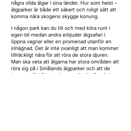
några vilda älgar i sina länder. Hur som helst –
älgparker är både ett säkert och roligt sätt att
komma nära skogens skygge konung.
I någon park kan du till och med köra runt i
egen bil medan andra erbjuder älgsafari i
öppna vagnar eller en promenad utanför en
inhägnad. Det är inte ovanligt att man kommer
tillräckligt nära för att röra de stora djuren.
Man ska veta att älgarna har stora områden att
röra sig på i Smålands älgparker och att de
lever ett förhållandevis naturligt liv. Det är i
stort sett älggaranti men det händer också att
de inte kommer fram. T.ex. väntar älgkorna
med att visa upp sina kalvar på våren.