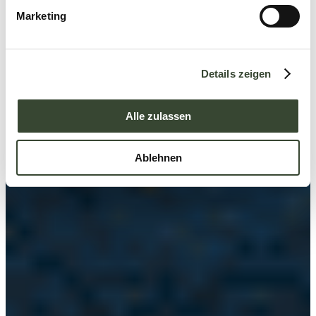
g
Marketing
u
n
g
Details zeigen
s
a
u
Alle zulassen
s
w
Ablehnen
a
h
l