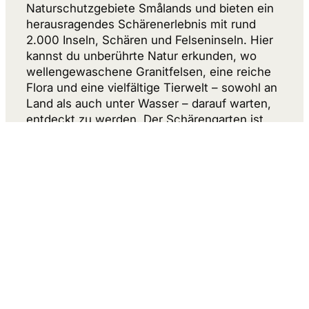
Naturschutzgebiete Smålands und bieten ein
herausragendes Schärenerlebnis mit rund
2.000 Inseln, Schären und Felseninseln. Hier
kannst du unberührte Natur erkunden, wo
wellengewaschene Granitfelsen, eine reiche
Flora und eine vielfältige Tierwelt – sowohl an
Land als auch unter Wasser – darauf warten,
entdeckt zu werden. Der Schärengarten ist
bekannt für seine authentischen Fischerdörfer
und historischen Ortskerne sowie für die
einzigartigen Vogel- und
Robbenschutzgebiete. Wer Ruhe sucht, findet
zahlreiche Möglichkeiten zum Kajakfahren
oder Wandern auf einer der schönen Inseln.
Jetzt entdecken