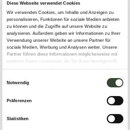
Diese Webseite verwendet Cookies
Wir verwenden Cookies, um Inhalte und Anzeigen zu
personalisieren, Funktionen für soziale Medien anbieten
zu können und die Zugriffe auf unsere Website zu
analysieren. Außerdem geben wir Informationen zu Ihrer
Verwendung unserer Website an unsere Partner für
soziale Medien, Werbung und Analysen weiter. Unsere
Partner führen diese Informationen möglicherweise mit
weiteren Daten zusammen, die Sie ihnen bereitgestellt
haben oder die sie im Rahmen Ihrer Nutzung der Dienste
gesammelt haben.
E
Notwendig
i
n
w
Präferenzen
i
l
l
Statistiken
i