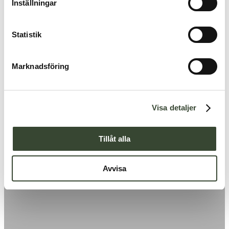
Inställningar
y
c
k
Statistik
e
s
Marknadsföring
v
a
l
Visa detaljer
Tillåt alla
Avvisa