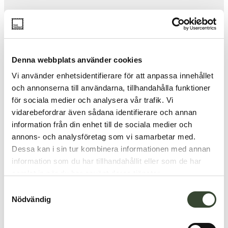
Denna webbplats använder cookies
Vi använder enhetsidentifierare för att anpassa innehållet
och annonserna till användarna, tillhandahålla funktioner
för sociala medier och analysera vår trafik. Vi
vidarebefordrar även sådana identifierare och annan
information från din enhet till de sociala medier och
annons- och analysföretag som vi samarbetar med.
Dessa kan i sin tur kombinera informationen med annan
information som du har tillhandahållit eller som de har
samlat in när du har använt deras tjänster.
S
Nödvändig
a
m
t