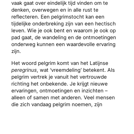
vaak gaat over eindelijk tijd vinden om te
denken, overwegen en in alle rust te
reflecteren. Een pelgrimstocht kan een
tijdelijke onderbreking zijn van een hectisch
leven. Wie je ook bent en waarom je ook op
pad gaat, de wandeling en de ontmoetingen
onderweg kunnen een waardevolle ervaring
zijn.
Het woord pelgrim komt van het Latijnse
peregrinus
, wat ‘vreemdeling’ betekent. Als
pelgrim vertrek je vanuit het vertrouwde
richting het onbekende. Je krijgt nieuwe
ervaringen, ontmoetingen en inzichten –
alleen of samen met anderen. Veel mensen
die zich vandaag pelgrim noemen, zijn
historisch geïnteresseerd in de middeleeuwse
heiligen en volgen hun voetsporen. Anderen
doen het omdat hun geloof pelgrimstochten of
bedevaarten naar heilige plaatsen omvat.