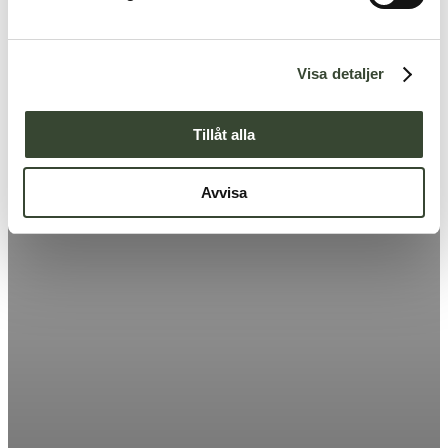
v
a
l
Visa detaljer
Tillåt alla
Avvisa