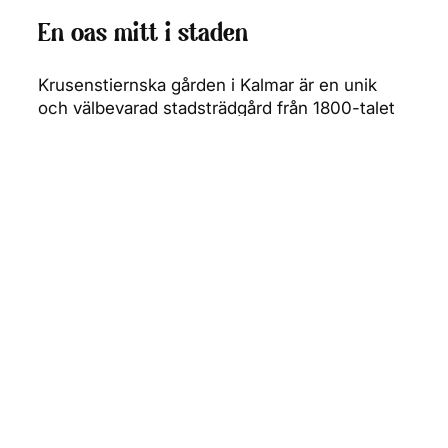
En oas mitt i staden
Krusenstiernska gården i Kalmar är en unik
och välbevarad stadsträdgård från 1800-talet
som ligger i Gamla stan, bara omkring 200–
400 meter från Kalmar slott. Gården bjuder in
besökare att promenera bland gamla odlingar,
blomsterbäddar och charmiga byggnader i en
grönskande oas mitt i staden.
Fika i trädgården
Här finns ett trädgårdscafé där du kan slå dig
ner och njuta av kaffe, kakor och saft – ofta
gjord på gårdens egna frukter och bär. Intill
caféet ligger också en liten butik och ett
museum som berättar om gårdens historia och
livet på 1800-talet. Platsen är perfekt för en