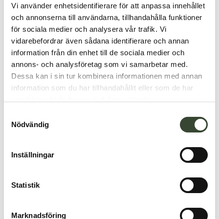
Vi använder enhetsidentifierare för att anpassa innehållet
och annonserna till användarna, tillhandahålla funktioner
för sociala medier och analysera vår trafik. Vi
vidarebefordrar även sådana identifierare och annan
information från din enhet till de sociala medier och
annons- och analysföretag som vi samarbetar med.
Dessa kan i sin tur kombinera informationen med annan
information som du har tillhandahållit eller som de har
samlat in när du har använt deras tjänster.
S
Nödvändig
a
m
t
Inställningar
y
c
k
Statistik
e
s
Marknadsföring