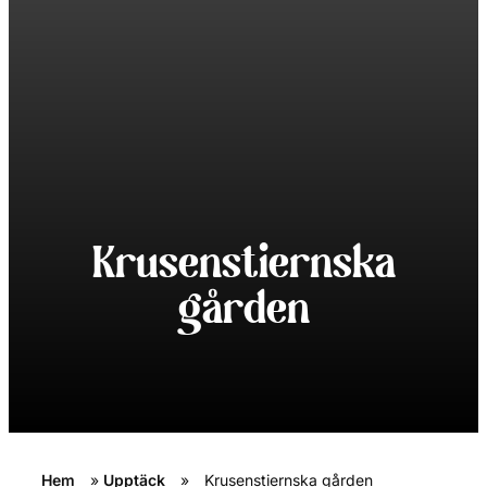
Krusenstiernska
gården
Hem
»
Upptäck
»
Krusenstiernska gården