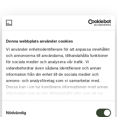
Denna webbplats använder cookies
Vi använder enhetsidentifierare för att anpassa innehållet
och annonserna till användarna, tillhandahålla funktioner
för sociala medier och analysera vår trafik. Vi
vidarebefordrar även sådana identifierare och annan
information från din enhet till de sociala medier och
annons- och analysföretag som vi samarbetar med.
Dessa kan i sin tur kombinera informationen med annan
information som du har tillhandahållit eller som de har
samlat in när du har använt deras tjänster.
S
Nödvändig
a