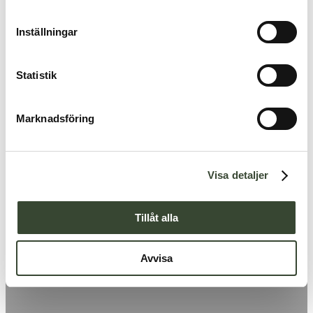
m
t
Inställningar
y
c
k
Statistik
e
s
Marknadsföring
v
a
l
Visa detaljer
Tillåt alla
Avvisa