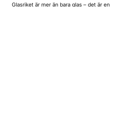
Glasriket är mer än bara glas – det är en
berättelse om Smålands industrihistoria, om
kreativitet och om stolthet. Runt hyttorna finns
kaféer, konstutställningar, naturupplevelser
och möjligheter till både shopping och
fördjupning i hantverkets historia. Ett besök
här är en resa in i ett gnistrande kulturarv, mitt
i det småländska landskapet.