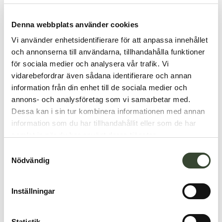
4. Vandra i Småland och på Öland
Denna webbplats använder cookies
Vi använder enhetsidentifierare för att anpassa innehållet
och annonserna till användarna, tillhandahålla funktioner
för sociala medier och analysera vår trafik. Vi
vidarebefordrar även sådana identifierare och annan
information från din enhet till de sociala medier och
annons- och analysföretag som vi samarbetar med.
Hitta ut till stigarna och de ringlande vägarna i
Dessa kan i sin tur kombinera informationen med annan
Smålands och Ölands vackra natur – här tipsar
information som du har tillhandahållit eller som de har
vi om några av alla vandringsleder som finns i
samlat in när du har använt deras tjänster.
vårt område, både längre och lite kortare turer.
S
Nödvändig
a
Hitta en vandringsled
m
t
Inställningar
5. Paddla kanot och kajak
y
c
k
Statistik