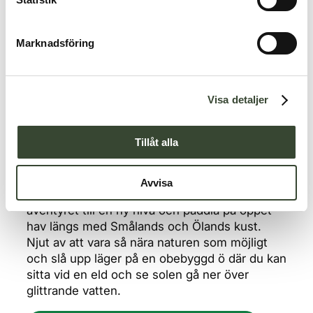
e
s
Marknadsföring
v
a
Att glida genom vattnet i en kanot är näst in till
l
ljudlöst. Det ger dig möjlighet att uppleva
Visa detaljer
vildmarken på nära håll – en underbar
upplevelse. Smålands sjöar och åar erbjuder
Tillåt alla
fantastiska leder för kanot- och kajakpaddling,
och kombinationen av lugnt öppet vatten och
smala passager gör det idealiskt både för
Avvisa
nybörjare och erfarna paddlare. Varför inte ta
äventyret till en ny nivå och paddla på öppet
hav längs med Smålands och Ölands kust.
Njut av att vara så nära naturen som möjligt
och slå upp läger på en obebyggd ö där du kan
sitta vid en eld och se solen gå ner över
glittrande vatten.